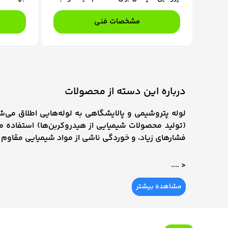
سفارش، با کارشناسان فروش ما در تماس
سیال (مای
باشید.
های حرارت
مشخصات فنی
گرمایش ب
جاری در م
از اختلاط
جدا می شو
مبدل های 
که جریان
درباره این دسته از محصولات
تماس باش
لوله پتروشیمی و پالایشگاهی به لوله‌هایی اطلاق می‌ش
(تولید محصولات شیمیایی از هیدروکربن‌ها) استفاده می‌شو
فشارهای زیاد، و خوردگی ناشی از مواد شیمیایی مقاوم 
< ....
مشاهده بیشتر