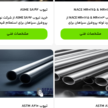
تیوب ASME SA192
خرید تیوب NACE MR0175 & MR0103 از
خرید تیوب ASME SA192 از
د لوله پروفیل سپاهان برای
پروفیل سپاهان برای استعلام قیم
قیمت و ثبت سفارش، با
سفارش، با کارشناسان فروش ما د
ن فروش ما در تماس باشید.
باشید.
مشخصات فنی
مشخصات فنی
تیوب ASTM A210