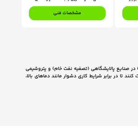
 دمای
راندمان حرارتی از طریق بازیابی گرما از جریان
کنند. در
داغ با پیش گرم کردن جریان خنک‌تر به کار
مشخصات فنی
یتر با
برده می‌شود.
ی
ی) در صنایع پالایشگاهی (تصفیه نفت خام) و پتروشیمی
کنند تا در برابر شرایط کاری دشوار مانند دماهای بالا،