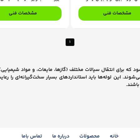
ع / گاز) می باشد. در واقع مبدل
هستند که نقش اساسی در افزایش
ی در هر دو فرایند سرمایش و
بخار قبل از ورود به توربین ایفا می‌
مشخصات فنی
مشخصات فنی
ه کار گرفته می شوند. سیال های
نیروگاه‌ها چندین نوع تیوب سوپره
بدل ها، عمدتاً به منظور جلوگیری
ویژگی‌های خاص برای شرایط عملیات
، توسط دیواره جامدی از یکدیگر
مختلف استفاده می‌شود.
ند و البته در انواع بخصوصی از
1
حرارتی این امکان نیز وجود دارد
 های سیال مستقیماً با هم در
ند.
ود که برای انتقال سیالات مختلف (گازها، مایعات، و مواد شیمیای
ند. این لوله‌ها باید استانداردهای بسیار سخت‌گیرانه‌ای را رعایت 
باشند.
خانه
محصولات
درباره ما
تماس باما