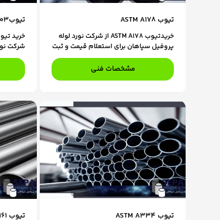
تیوب ASTM A178
تیوبNACE MR0175 & MR0103
خریدتیوب ASTM A178 از شرکت نورد لوله
پروفیل سپاهان برای استعلام قیمت و ثبت
شرکت نور
سفارش، با کارشناسان فروش ما در تماس
استعلام 
باشید.
کارشناسا
مشخصات فنی
تیوب ASTM A334
تیوب ASTM A161