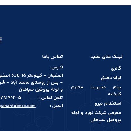
لینک های مفید
تماس باما
آدرس:
گالری
اصفهان - کیلومتر 15 ج
لوله دقیق
- پس از روستای محمد آباد - شر
پیام مدیریت محترم
و لوله پروفیل سپاهان
کارخانه
تلفن تماس :
781002-5
استخدام نیرو
ایمیل :
pahantubeco.com
معرفی شرکت نورد و لوله
پروفیل سپاهان