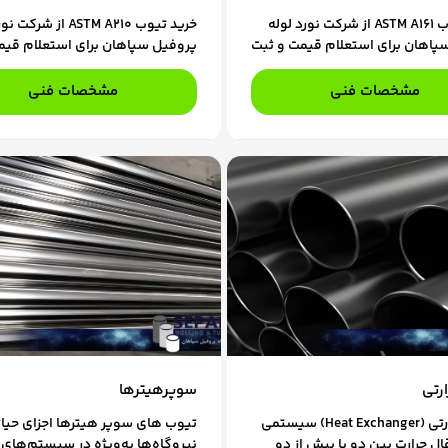
خرید تیوب ASTM A161 از شرکت نورد لوله
خرید تیوب ASTM A210 از ش
پاهان برای استعلام قیمت و ثبت
پروفیل سپاهان برای استعلام قیم
ا کارشناسان فروش ما در تماس
سفارش، با کارشناسان فروش ما د
باشید.
مشخصات فنی
مشخصات فنی
رتی
سوپرهیترها
مبدل حرارتی (Heat Exchanger) سیستمی
تیوب های سوپر هیترها اجزای حیات
ل حرارت بین دو یا بیش از دو
نیروگاه‌ها به‌ویژه در سیستم‌های ب