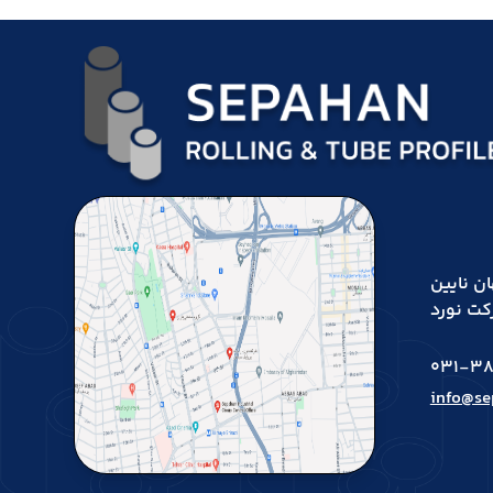
اده اصفهان نایین
کت نورد
031-38
info@se