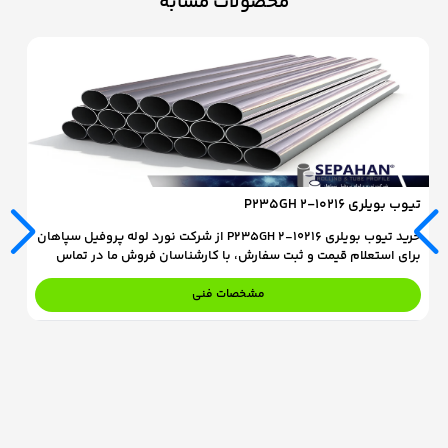
محصولات مشابه
تیوب بویلری 10216-2 P235GH
تیوب
خرید تیوب بویلری 10216-2 P235GH از شرکت نورد لوله پروفیل سپاهان
برای استعلام قیمت و ثبت سفارش، با کارشناسان فروش ما در تماس
بر
باشید.
با
مشخصات فنی