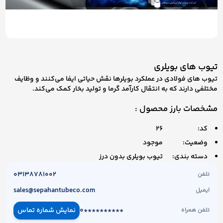
تیوب های بویلری
تیوب های فولادی در عملکرد بویلرها نقش حیاتی ایفا می‌کنند و وظایف
مختلفی دارند که به انتقال کارآمد گرما و تولید بخار کمک می‌کند.
مشخصات بارز محصول :
کد:
26
وضعیت:
موجود
دسته بندی:
تیوب بویلری بدون درز
03138781002
تلفن
sales@sepahantubeco.com
ایمیل
0**********
نمایش شماره تماس
تلفن همراه