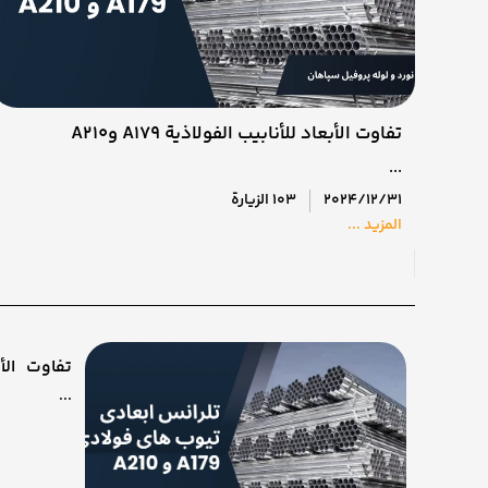
تفاوت الأبعاد للأنابيب الفولاذية A179 وA210
...
2024/12/31
103 الزيارة
المزيد ...
وA210
...