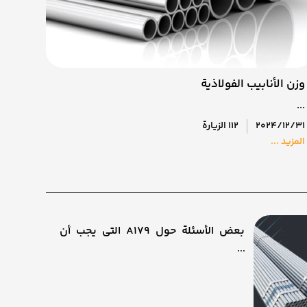
وزن الأنابيب الفولاذية
مقدمة
...
تأسست شركة ling
2024/12/31
112 الزيارة
12/31
المزيد ...
المزيد 
بعض الأسئلة حول A179 التي يجب أن
نعرف إجابتها!
...