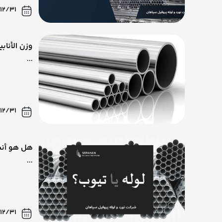
12/31
وزن الأنابي
...
12/31
هل هو أنب
...
12/31