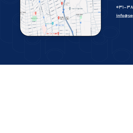
031-38
info@se