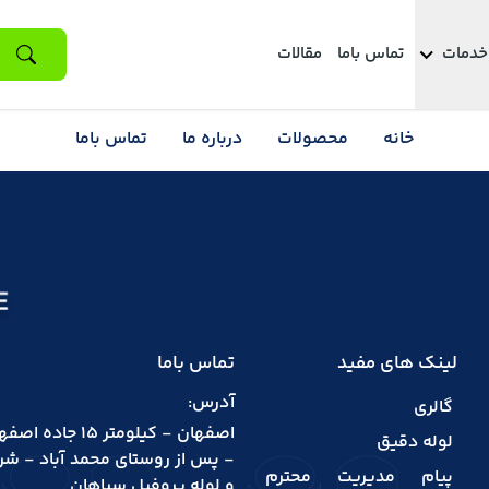
خدمات
تماس باما
مقالات
خانه
محصولات
درباره ما
تماس باما
لینک های مفید
تماس باما
آدرس:
گالری
اصفهان - کیلومتر 15 ج
لوله دقیق
- پس از روستای محمد آباد - شر
پیام مدیریت محترم
و لوله پروفیل سپاهان