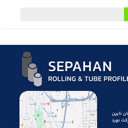
اده اصفهان نایین
کت نورد